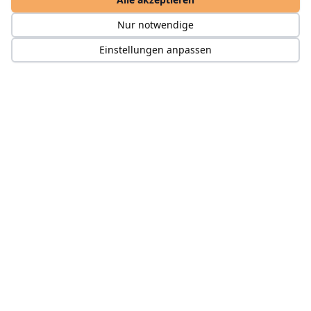
Nur notwendige
Einstellungen anpassen
Professionelle Bodenmarkierungen gemäß RMS.
Bernsaustraße 1, 42553 Velbert